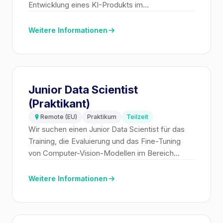
Entwicklung eines KI-Produkts im
Verteidigungstechnologiebereich. Das Projekt
ist langfristig angelegt und technisch
Weitere Informationen
anspruchsvoll.
Junior Data Scientist
(Praktikant)
Remote (EU)
Praktikum
Teilzeit
Wir suchen einen Junior Data Scientist für das
Training, die Evaluierung und das Fine-Tuning
von Computer-Vision-Modellen im Bereich
Defense Tech. Eine tolle Chance für die Arbeit
mit komplexen Realdaten.
Weitere Informationen